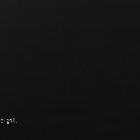
,
l grill.