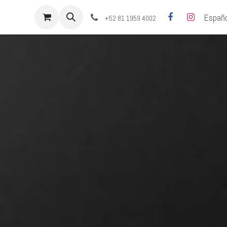
bre nosotros
Cita
Contáctenos
Españo
+52 81 1959 4002