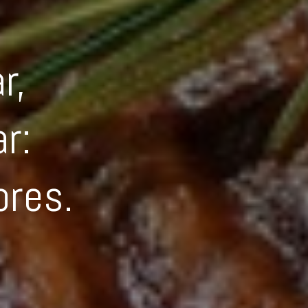
r,
ar:
ores.