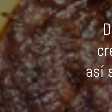
D
cr
así 