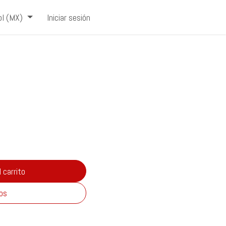
l (MX)
Iniciar sesión
 carrito
eos