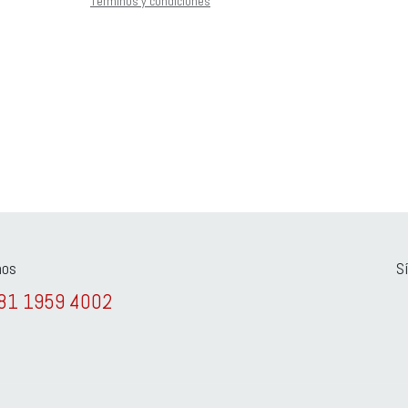
Términos y condiciones
nos
S
81 1959 4002