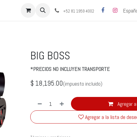
bre nosotros
Cita
Contáctenos
Españo
+52 81 1959 4002
BIG BOSS
*PRECIOS NO INCLUYEN TRANSPORTE
$
18,195.00
(impuesto incluido)
Agregar al
Agregar a la lista de des