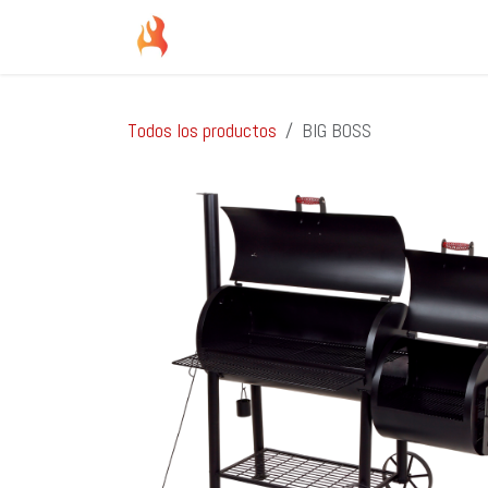
Ir al contenido
Inicio
Tienda
Servicios
Blog
So
Todos los productos
BIG BOSS